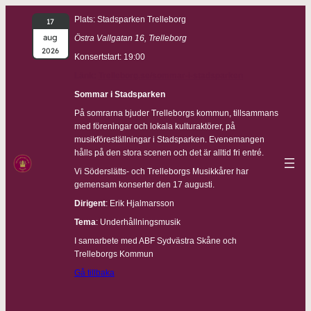
Plats: Stadsparken Trelleborg
17
aug
Östra Vallgatan 16, Trelleborg
2026
Konsertstart: 19:00
Länk:
Trelleborg.se/sommar-i-stadsparken
Sommar i Stadsparken
På somrarna bjuder Trelleborgs kommun, tillsammans
med föreningar och lokala kulturaktörer, på
musikföreställningar i Stadsparken. Evenemangen
hålls på den stora scenen och det är alltid fri entré.
Vi Söderslätts- och Trelleborgs Musikkårer har
gemensam konserter den 17 augusti.
Dirigent
: Erik Hjalmarsson
Tema
: Underhållningsmusik
I samarbete med ABF Sydvästra Skåne och
Trelleborgs Kommun
Gå tillbaka